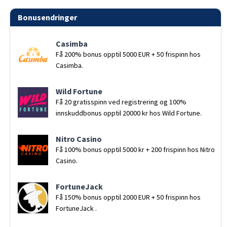
Bonusendringer
Casimba
Få 200% bonus opptil 5000 EUR + 50 frispinn hos
Casimba.
Wild Fortune
Få 20 gratisspinn ved registrering og 100%
innskuddbonus opptil 20000 kr hos Wild Fortune.
Nitro Casino
Få 100% bonus opptil 5000 kr + 200 frispinn hos Nitro
Casino.
FortuneJack
Få 150% bonus opptil 2000 EUR + 50 frispinn hos
FortuneJack .