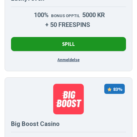
100%
5000 KR
BONUS OPPTIL
+ 50 FREESPINS
SPILL
Anmeldelse
83%
Big Boost Casino