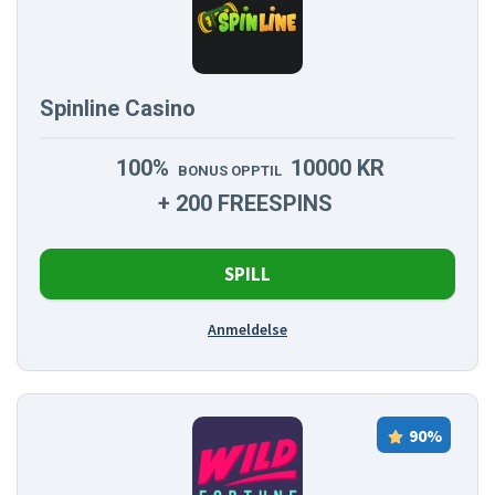
Spinline Casino
100%
10000 KR
BONUS OPPTIL
+ 200 FREESPINS
SPILL
Anmeldelse
90%