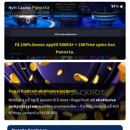
97%
Panosta
Nytt Casino:
Få 100% bonus opptil 5000 kr + 100 free spins hos
Panosta.
Regal Rush sin eksklusive jackpot
Meld deg på og få sjansen til å vinne i Regal Rush sitt
eksklusive
jackpotsystem
med fire premienivåer – fra Mini Jackpot på €50
til Mega Jackpot på €100 000.