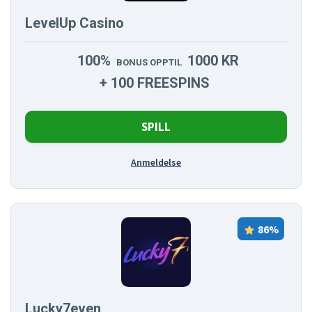
LevelUp Casino
100%
1000 KR
BONUS OPPTIL
+ 100 FREESPINS
SPILL
Anmeldelse
86%
Lucky7even