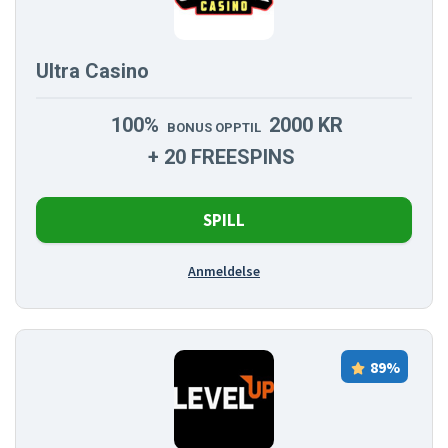
Ultra Casino
100%
2000 KR
BONUS OPPTIL
+ 20 FREESPINS
SPILL
Anmeldelse
89%