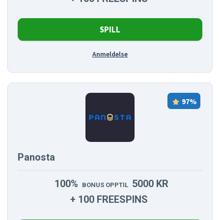
SPILL
Anmeldelse
97%
Panosta
100%
5000 KR
BONUS OPPTIL
+ 100 FREESPINS