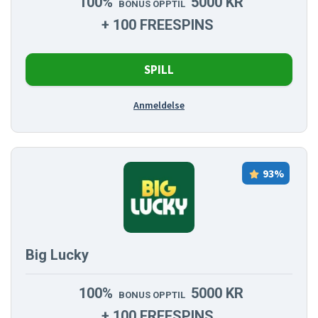
100%
5000 KR
BONUS OPPTIL
+ 100 FREESPINS
SPILL
Anmeldelse
93%
Big Lucky
100%
5000 KR
BONUS OPPTIL
+ 100 FREESPINS