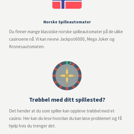
Norske Spilleautomater
Du finner mange klassiske norske spilleautomater på de ulike
casinoene nå. Vi kan nevne Jackpot6000, Mega Joker og
Kronesautomaten.
Trøbbel med ditt spillested?
Det hender at du som spiller kan oppleve trøbbel med et
casino. Her kan du lese hvordan du kan løse problemet og få
hjelp hvis du trenger det.