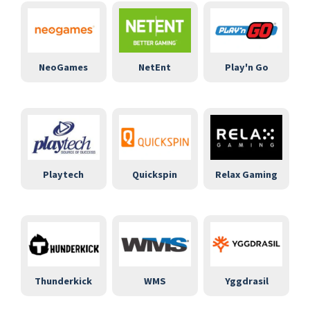
NeoGames
NetEnt
Play'n Go
Playtech
Quickspin
Relax Gaming
Thunderkick
WMS
Yggdrasil