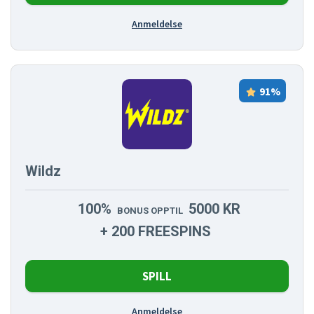
Anmeldelse
91%
Wildz
100%
5000 KR
BONUS OPPTIL
+ 200 FREESPINS
SPILL
Anmeldelse