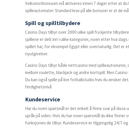
Velkomstbonusen må aktiveres innen 7 dager etter at du b
spilleautomater. Standard krav på alle bonuser er at de m
Spill og spilltilbydere
Casino Days tilbyr over 2000 ulike spill fra kjente tilby
spillene er delt inn i ulike kategorier, noen etter hva sla
spillet har, for eksempel Egypt eller overnaturlig. Det er 
nyutgivelser.
Casino Days tilbyr både nettcasino med spilleautomater, og
mellom roulette, blackjack og andre kortspill. Men Casino D
Du kan også spille på live fotballstudio hvis du ønsker de
ferdighetsnivå.
Kundeservice
Har du noen spørsmål er det enkelt å finne svar på disse u
språk på siden. Hvis du har noen spørsmål du ikke finner 
funksjonen de tilbyr. Kundeservice er tilgjengelig 24/7 og 