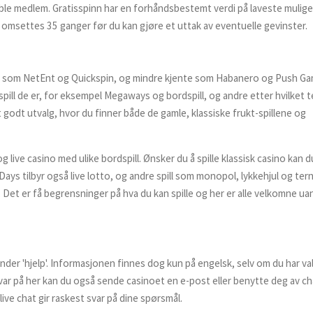
le medlem. Gratisspinn har en forhåndsbestemt verdi på laveste mulige
å omsettes 35 ganger før du kan gjøre et uttak av eventuelle gevinster.
dere som NetEnt og Quickspin, og mindre kjente som Habanero og Push Gam
gs spill de er, for eksempel Megaways og bordspill, og andre etter hvilket 
et godt utvalg, hvor du finner både de gamle, klassiske frukt-spillene og
 live casino med ulike bordspill. Ønsker du å spille klassisk casino kan d
ays tilbyr også live lotto, og andre spill som monopol, lykkehjul og terni
t. Det er få begrensninger på hva du kan spille og her er alle velkomne ua
nder 'hjelp'. Informasjonen finnes dog kun på engelsk, selv om du har va
svar på her kan du også sende casinoet en e-post eller benytte deg av ch
live chat gir raskest svar på dine spørsmål.