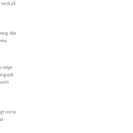
 verdi på
ing. Alle
tema
u velge
ngspill.
nsett
lgt norsk
at-