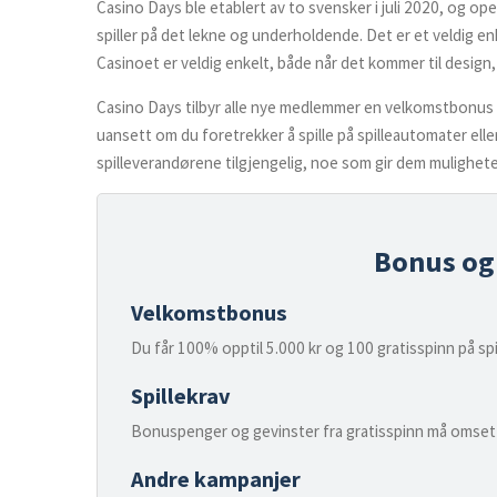
Casino Days ble etablert av to svensker i juli 2020, og op
spiller på det lekne og underholdende. Det er et veldig e
Casinoet er veldig enkelt, både når det kommer til design, r
Casino Days tilbyr alle nye medlemmer en velkomstbonus s
uansett om du foretrekker å spille på spilleautomater ell
spilleverandørene tilgjengelig, noe som gir dem muligheten 
Bonus og
Velkomstbonus
Du får 100% opptil 5.000 kr og 100 gratisspinn på s
Spillekrav
Bonuspenger og gevinster fra gratisspinn må omsett
Andre kampanjer