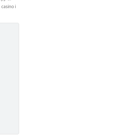
 casino i