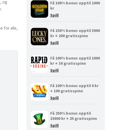
e, og
Få 100% bonus opptil 1000
kr
.
Spill
 for alle,
Få 150% bonus opptil 3000
kr + 200 gratisspinn
Spill
Få 100% bonus opptil 1000
kr + 30 gratisspinn
Spill
Få 100% bonus opptil 0 kr
+ 100 gratisspinn
Spill
Få 250% bonus opptil
15000 kr + 25 gratisspinn
Spill