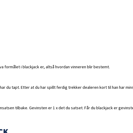
a formålet i blackjack er, altså hvordan vinneren blir bestemt.
du tapt. Etter at du har spillt ferdig trekker dealeren kort til han har mi
nnsatsen tilbake. Gevinsten er 1 x det du satset. Får du blackjack er gevinst
CK