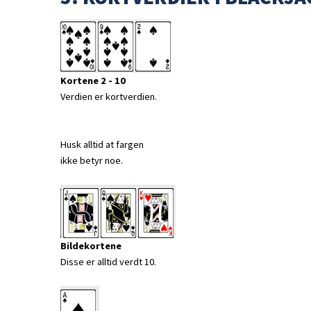
Kortene 2 - 10
Verdien er kortverdien.
Husk alltid at fargen
ikke betyr noe.
Bildekortene
Disse er alltid verdt 10.