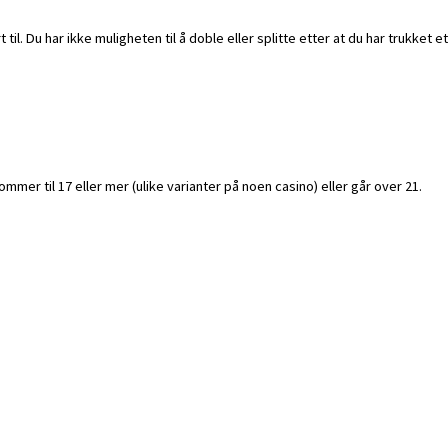
til. Du har ikke muligheten til å doble eller splitte etter at du har trukket et
kommer til 17 eller mer (ulike varianter på noen casino) eller går over 21.