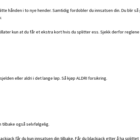
itte hånden i to nye hender. Samtidig fordobler du innsatsen din. Du blir så g
v.
llater kun at du får et ekstra kort hvis du splitter ess. Sjekk derfor reglene f
elden eller aldri i det lange løp. Så kjøp ALDRI forsikring.
 tilbake også selvfølgelig.
ackjack får du kun innsatsen din tilbake. Får du blackjack etter å ha splitte