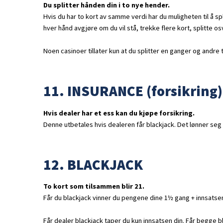
Du splitter hånden din i to nye hender.
Hvis du har to kort av samme verdi har du muligheten til å spl
hver hånd avgjøre om du vil stå, trekke flere kort, splitte os
Noen casinoer tillater kun at du splitter en ganger og andre ti
11. INSURANCE (forsikring)
Hvis dealer har et ess kan du kjøpe forsikring.
Denne utbetales hvis dealeren får blackjack. Det lønner seg sj
12. BLACKJACK
To kort som tilsammen blir 21.
Får du blackjack vinner du pengene dine 1½ gang + innsatsen
Får dealer blackjack taper du kun innsatsen din. Får begge bl