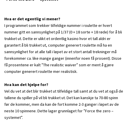
Hva er det egentlig vi mener?
I programmet som trekker tilfeldige nummer i roulette er hvert
nummer gitt en sannsynlighet på 1/37 (0 + 18 sorte + 18 røde) for å bli
trukket ut. Dette er ulikt et ordentlig kasino hvor et tall aldri er
garantert å bli trukket ut, computer generert roulette må ha en
sannsynlighet for at alle tall i løpet av et stort antall trekninger må
forekommer ca. like mange ganger (innenfor noen få prosent). Disse
få prosentene er kalt ”The realistic waiver” som er ment å gjøre
computer generert roulette mer realistisk.
Hva kan det hjelpe for?
Vel du vet at det blir trukket ut tilfeldige tall samt at du vet at også de
tallene du spiller på vil bli trukket ut. Det kan kanskje ta 70-80 spinn
før de kommer, men da kan de fort komme 2-3 ganger i løpet av de
neste 10 spinnene. Dette lager grunnlaget for ”Force the zero –
systemet”.