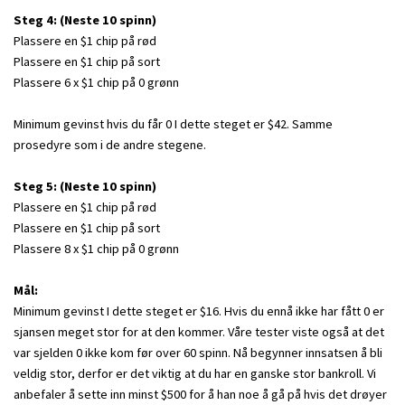
Steg 4: (Neste 10 spinn)
Plassere en $1 chip på rød
Plassere en $1 chip på sort
Plassere 6 x $1 chip på 0 grønn
Minimum gevinst hvis du får 0 I dette steget er $42. Samme
prosedyre som i de andre stegene.
Steg 5: (Neste 10 spinn)
Plassere en $1 chip på rød
Plassere en $1 chip på sort
Plassere 8 x $1 chip på 0 grønn
Mål:
Minimum gevinst I dette steget er $16. Hvis du ennå ikke har fått 0 er
sjansen meget stor for at den kommer. Våre tester viste også at det
var sjelden 0 ikke kom før over 60 spinn. Nå begynner innsatsen å bli
veldig stor, derfor er det viktig at du har en ganske stor bankroll. Vi
anbefaler å sette inn minst $500 for å han noe å gå på hvis det drøyer