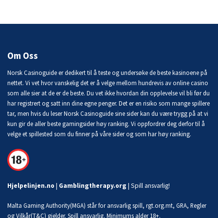
Om Oss
Norsk Casinoguide er dedikert til å teste og undersøke de beste kasinoene på
nettet. Vi vet hvor vanskelig det er å velge mellom hundrevis av online casino
som alle sier at de er de beste. Du vet ikke hvordan din opplevelse vil bli før du
har registrert og satt inn dine egne penger. Det er en risiko som mange spillere
tar, men hvis du leser Norsk Casinoguide sine sider kan du være trygg på at vi
kun gir de aller beste gamingsider høy ranking. Vi oppfordrer deg derfor til å
velge et spillested som du finner på våre sider og som har høy ranking.
Hjelpelinjen.no
|
Gamblingtherapy.org
| Spill ansvarlig!
Malta Gaming Authority(MGA) står for ansvarlig spill, rgt.org.mt, GRA, Regler
og Vilkår(T&C) gjelder. Spill ansvarlig. Minimums alder 18+.