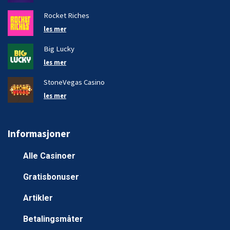
Rocket Riches
les mer
Big Lucky
les mer
StoneVegas Casino
les mer
Informasjoner
Alle Casinoer
Gratisbonuser
Artikler
Betalingsmåter