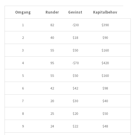
Omgang
Runder
Gevinst
Kapitalbehov
1
82
-$30
$390
2
40
$18
$90
3
55
$50
$160
4
95
-$70
$420
5
55
$50
$160
6
42
$42
$98
7
20
$30
$40
8
25
$20
$50
9
24
$22
$48