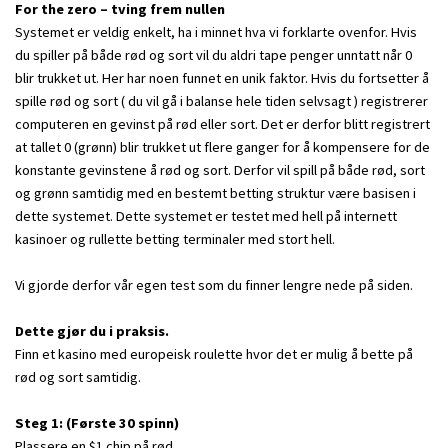
For the zero – tving frem nullen
Systemet er veldig enkelt, ha i minnet hva vi forklarte ovenfor. Hvis
du spiller på både rød og sort vil du aldri tape penger unntatt når 0
blir trukket ut. Her har noen funnet en unik faktor. Hvis du fortsetter å
spille rød og sort ( du vil gå i balanse hele tiden selvsagt ) registrerer
computeren en gevinst på rød eller sort. Det er derfor blitt registrert
at tallet 0 (grønn) blir trukket ut flere ganger for å kompensere for de
konstante gevinstene å rød og sort. Derfor vil spill på både rød, sort
og grønn samtidig med en bestemt betting struktur være basisen i
dette systemet. Dette systemet er testet med hell på internett
kasinoer og rullette betting terminaler med stort hell.
Vi gjorde derfor vår egen test som du finner lengre nede på siden.
Dette gjør du i praksis.
Finn et kasino med europeisk roulette hvor det er mulig å bette på
rød og sort samtidig.
Steg 1: (Første 30 spinn)
Plassere en $1 chip på rød