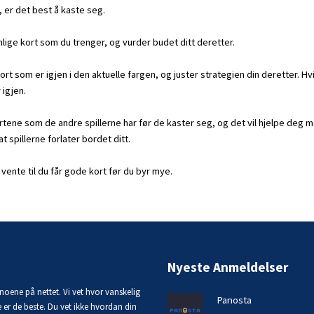
, er det best å kaste seg.
nlige kort som du trenger, og vurder budet ditt deretter.
rt som er igjen i den aktuelle fargen, og juster strategien din deretter. Hvis
 igjen.
ortene som de andre spillerne har før de kaster seg, og det vil hjelpe deg
at spillerne forlater bordet ditt.
vente til du får gode kort før du byr mye.
Nyeste Anmeldelser
noene på nettet. Vi vet hvor vanskelig
Panosta
 er de beste. Du vet ikke hvordan din