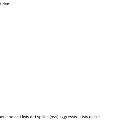
s den.
, spesielt hvis det spilles (bys) aggressivt. Hvis du blir