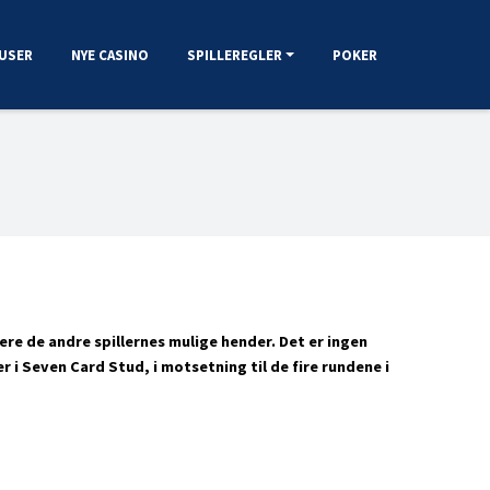
USER
NYE CASINO
SPILLEREGLER
POKER
ere de andre spillernes mulige hender. Det er ingen
er i Seven Card Stud, i motsetning til de fire rundene i