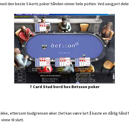
en med den beste 5-korts poker hånden vinner hele potten. Ved uavgjort dele
7 Card Stud bord hos Betsson poker
 ikke, ettersom budgrensen øker. Det kan være lurt å kaste en dårlig hånd her
inne til slutt.