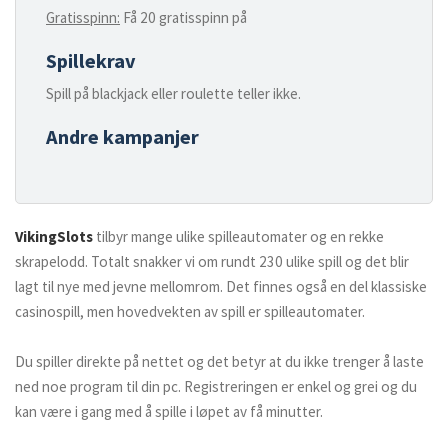
Gratisspinn:
Få 20 gratisspinn på
Spillekrav
Spill på blackjack eller roulette teller ikke.
Andre kampanjer
VikingSlots
tilbyr mange ulike spilleautomater og en rekke
skrapelodd. Totalt snakker vi om rundt 230 ulike spill og det blir
lagt til nye med jevne mellomrom. Det finnes også en del klassiske
casinospill, men hovedvekten av spill er spilleautomater.
Du spiller direkte på nettet og det betyr at du ikke trenger å laste
ned noe program til din pc. Registreringen er enkel og grei og du
kan være i gang med å spille i løpet av få minutter.