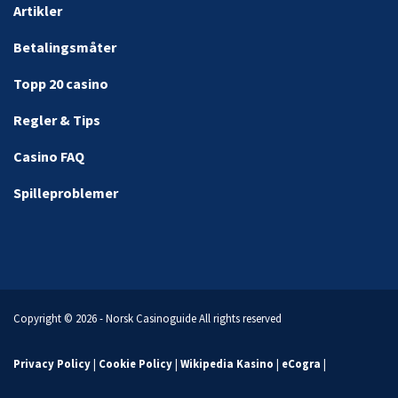
Artikler
Betalingsmåter
Topp 20 casino
Regler & Tips
Casino FAQ
Spilleproblemer
Copyright © 2026 - Norsk Casinoguide All rights reserved
Privacy Policy
|
Cookie Policy
|
Wikipedia Kasino
|
eCogra
|