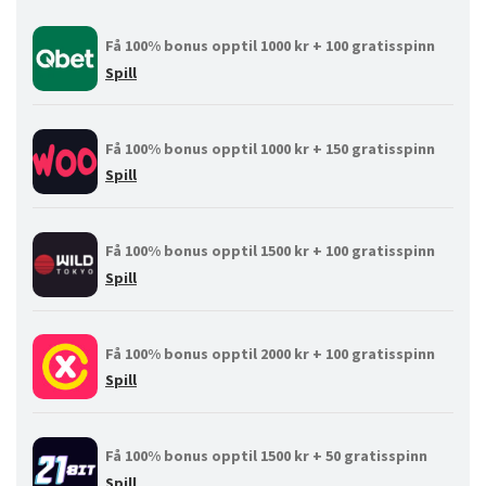
Få 100% bonus opptil 1000 kr + 100 gratisspinn
Spill
Få 100% bonus opptil 1000 kr + 150 gratisspinn
Spill
Få 100% bonus opptil 1500 kr + 100 gratisspinn
Spill
Få 100% bonus opptil 2000 kr + 100 gratisspinn
Spill
Få 100% bonus opptil 1500 kr + 50 gratisspinn
Spill