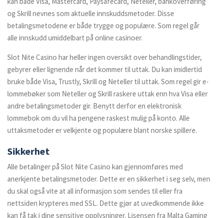
kan både Visa, Mastercard, Paysafecard, Neteller, bankoverføring
og Skrill nevnes som aktuelle innskuddsmetoder. Disse
betalingsmetodene er både trygge og populære. Som regel går
alle innskudd umiddelbart på online casinoer.
Slot Nite Casino har heller ingen oversikt over behandlingstider,
gebyrer eller lignende når det kommer til uttak. Du kan imidlertid
bruke både Visa, Trustly, Skrill og Neteller til uttak. Som regel gir e-
lommebøker som Neteller og Skrill raskere uttak enn hva Visa eller
andre betalingsmetoder gir. Benytt derfor en elektronisk
lommebok om du vil ha pengene raskest mulig på konto. Alle
uttaksmetoder er velkjente og populære blant norske spillere.
Sikkerhet
Alle betalinger på Slot Nite Casino kan gjennomføres med
anerkjente betalingsmetoder. Dette er en sikkerhet i seg selv, men
du skal også vite at all informasjon som sendes til eller fra
nettsiden krypteres med SSL. Dette gjør at uvedkommende ikke
kan få tak i dine sensitive opplysninger. Lisensen fra Malta Gaming