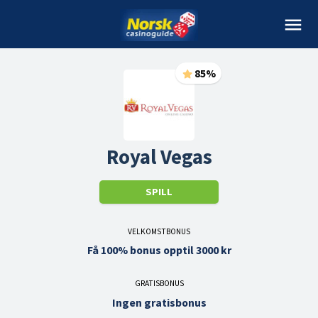
menu
85%
Royal Vegas
SPILL
VELKOMSTBONUS
Få 100% bonus opptil 3000 kr
GRATISBONUS
Ingen gratisbonus