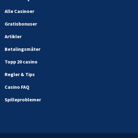
Alle Casinoer
Gratisbonuser
Artikler
Betalingsmåter
Topp 20 casino
Regler & Tips
Casino FAQ
Spilleproblemer