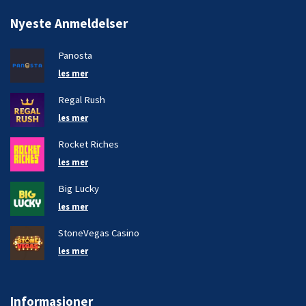
Nyeste Anmeldelser
Panosta
les mer
Regal Rush
les mer
Rocket Riches
les mer
Big Lucky
les mer
StoneVegas Casino
les mer
Informasjoner