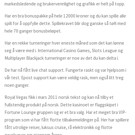
markedsledende og brukervennlighet og grafikk er helt på topp.
Har en bra bonuspakke på hele 12000 kroner og du kan spille alle
spill for å oppfylle dette. Spillekravet blir dog ganske så tøft med
hele 70 ganger bonusbeløpet.
Har en rekke turneringer hver eneste måned som det kan lønne
seg å være med i. International Casino Games, Slots League og
Multiplayer Blackjack turneringer er noe av det du kan delta i.
De har nå fått live chat support. Fungerte raskt og var hjelpsom i
vår test. Epost support kan være veldig rask, men også litt treg
noen ganger.
Royal Vegas fikk i mars 2011 norsk tekst og kan nå tilby et
fullstendig produkt på norsk. Dette kasinoet er flaggskipet i
Fortune Lounge gruppen og er et bra valg. Har et meget bra VIP-
program som vi har fått flotte tilbakemeldinger på. Her har spillere
fått utrolige reiser, luksus cruise, rå elektronikk og flotte
gavekurver om gjennom årene.