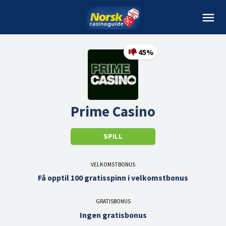
menu
45%
Prime Casino
SPILL
VELKOMSTBONUS
Få opptil 100 gratisspinn i velkomstbonus
GRATISBONUS
Ingen gratisbonus