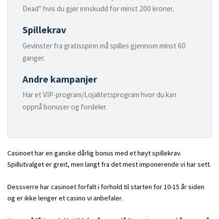
Dead" hvis du gjør innskudd for minst 200 kroner.
Spillekrav
Gevinster fra gratisspinn må spilles gjennom minst 60
ganger.
Andre kampanjer
Har et VIP-program/Lojalitetsprogram hvor du kan
oppnå bonuser og fordeler.
Casinoet har en ganske dårlig bonus med et høyt spillekrav.
Spillutvalget er greit, men langt fra det mest imponerende vi har sett.
Dessverre har casinoet forfalt i forhold til starten for 10-15 år siden
og er ikke lenger et casino vi anbefaler.