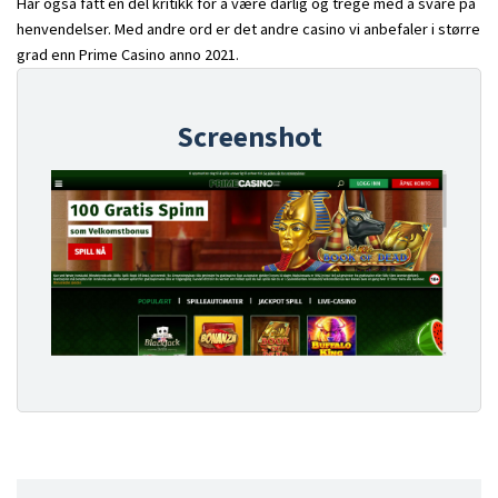
Har også fått en del kritikk for å være dårlig og trege med å svare på
henvendelser. Med andre ord er det andre casino vi anbefaler i større
grad enn Prime Casino anno 2021.
Screenshot