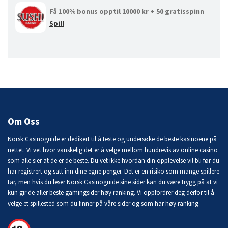
Få 100% bonus opptil 10000 kr + 50 gratisspinn
Spill
Om Oss
Norsk Casinoguide er dedikert til å teste og undersøke de beste kasinoene på
nettet. Vi vet hvor vanskelig det er å velge mellom hundrevis av online casino
som alle sier at de er de beste. Du vet ikke hvordan din opplevelse vil bli før du
har registrert og satt inn dine egne penger. Det er en risiko som mange spillere
tar, men hvis du leser Norsk Casinoguide sine sider kan du være trygg på at vi
kun gir de aller beste gamingsider høy ranking. Vi oppfordrer deg derfor til å
velge et spillested som du finner på våre sider og som har høy ranking.