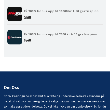
Få 200% bonus opptil 30000 kr + 50 gratisspinn
Spill
Få 100% bonus opptil 2000 kr + 50 gratisspinn
Spill
Om Oss
Norsk Casinoguide er dedikert til å teste og undersøke de beste kasinoene på
nettet. Vi vet hvor vanskelig det er å velge mellom hundrevis av online casino
som alle sier at de er de beste. Du vet ikke hvordan din opplevelse vil bli før du