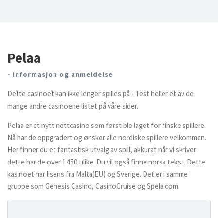
Pelaa
- informasjon og anmeldelse
Dette casinoet kan ikke lenger spilles på - Test heller et av de
mange andre casinoene listet på våre sider.
Pelaa er et nytt nettcasino som først ble laget for finske spillere.
Nå har de oppgradert og ønsker alle nordiske spillere velkommen.
Her finner du et fantastisk utvalg av spill, akkurat når vi skriver
dette har de over 1450 ulike. Du vil også finne norsk tekst. Dette
kasinoet har lisens fra Malta(EU) og Sverige. Det er i samme
gruppe som Genesis Casino, CasinoCruise og Spela.com.