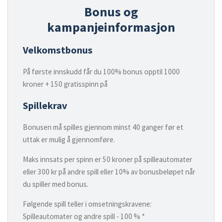
Bonus og
kampanjeinformasjon
Velkomstbonus
På første innskudd får du 100% bonus opptil 1000
kroner + 150 gratisspinn på
Spillekrav
Bonusen må spilles gjennom minst 40 ganger før et
uttak er mulig å gjennomføre.
Maks innsats per spinn er 50 kroner på spilleautomater
eller 300 kr på andre spill eller 10% av bonusbeløpet når
du spiller med bonus.
Følgende spill teller i omsetningskravene:
Spilleautomater og andre spill - 100 % *