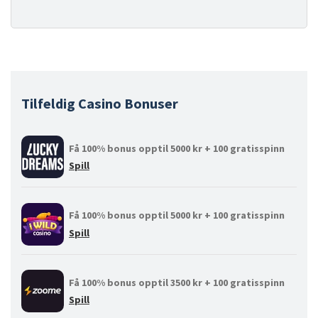
Tilfeldig Casino Bonuser
Få 100% bonus opptil 5000 kr + 100 gratisspinn
Spill
Få 100% bonus opptil 5000 kr + 100 gratisspinn
Spill
Få 100% bonus opptil 3500 kr + 100 gratisspinn
Spill