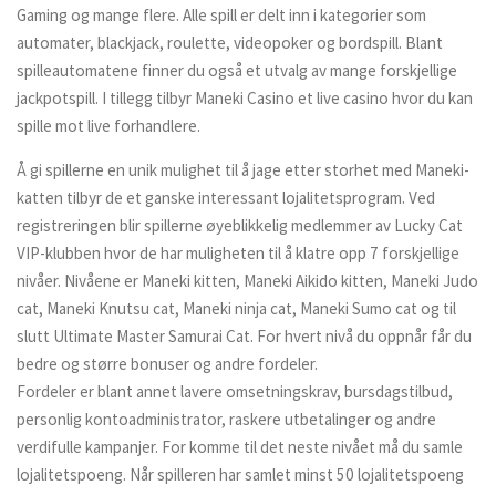
Gaming og mange flere. Alle spill er delt inn i kategorier som
automater, blackjack, roulette, videopoker og bordspill. Blant
spilleautomatene finner du også et utvalg av mange forskjellige
jackpotspill. I tillegg tilbyr Maneki Casino et live casino hvor du kan
spille mot live forhandlere.
Å gi spillerne en unik mulighet til å jage etter storhet med Maneki-
katten tilbyr de et ganske interessant lojalitetsprogram. Ved
registreringen blir spillerne øyeblikkelig medlemmer av Lucky Cat
VIP-klubben hvor de har muligheten til å klatre opp 7 forskjellige
nivåer. Nivåene er Maneki kitten, Maneki Aikido kitten, Maneki Judo
cat, Maneki Knutsu cat, Maneki ninja cat, Maneki Sumo cat og til
slutt Ultimate Master Samurai Cat. For hvert nivå du oppnår får du
bedre og større bonuser og andre fordeler.
Fordeler er blant annet lavere omsetningskrav, bursdagstilbud,
personlig kontoadministrator, raskere utbetalinger og andre
verdifulle kampanjer. For komme til det neste nivået må du samle
lojalitetspoeng. Når spilleren har samlet minst 50 lojalitetspoeng