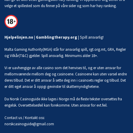
velge et spillested som du finner på våre sider og som har høy ranking.
Hjelpelinjen.no
|
Gamblingtherapy.org
| Spill ansvarlig!
Malta Gaming Authority(MGA) står for ansvarlig spill, rgt.org.mt, GRA, Regler
og Vilkår(T&C) gjelder. Spill ansvarlig. Minimums alder 18+.
Vi er uavhengige av alle casino som det henvises til, og er uten ansvar for
mellomværende mellom deg og casinoene. Casinoene kan uten varsel endre
deres tilbud. Det er ditt ansvar å sette deg inn i casinoets regler og tilbud. Det
er ditt eget ansvar å oppgi gevinster til skattemyndighetene.
Da Norsk Casinoguide ikke lages i Norge må de fleste tekster oversettes fra
engelsk. Oversettelsesfeil kan forekomme. Uten ansvar for evt.feil.
Contact us / Kontakt oss:
norskcasinoguide@gmail.com