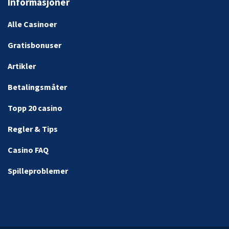
Informasjoner
Alle Casinoer
Gratisbonuser
Artikler
Betalingsmåter
Topp 20 casino
Regler & Tips
Casino FAQ
Spilleproblemer