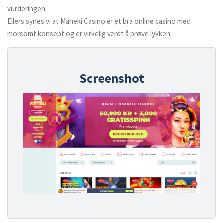
vurderingen.
Ellers synes vi at Maneki Casino er et bra online casino med
morsomt konsept og er virkelig verdt å prøve lykken.
Screenshot