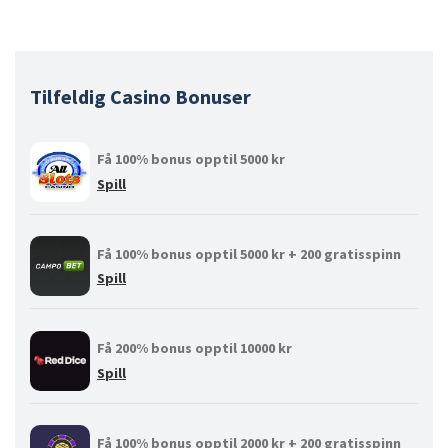
Tilfeldig Casino Bonuser
Få 100% bonus opptil 5000 kr
Spill
Få 100% bonus opptil 5000 kr + 200 gratisspinn
Spill
Få 200% bonus opptil 10000 kr
Spill
Få 100% bonus opptil 2000 kr + 200 gratisspinn