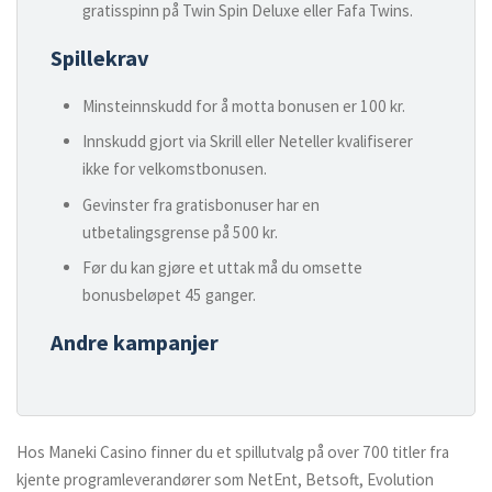
gratisspinn på Twin Spin Deluxe eller Fafa Twins.
Spillekrav
Minsteinnskudd for å motta bonusen er 100 kr.
Innskudd gjort via Skrill eller Neteller kvalifiserer
ikke for velkomstbonusen.
Gevinster fra gratisbonuser har en
utbetalingsgrense på 500 kr.
Før du kan gjøre et uttak må du omsette
bonusbeløpet 45 ganger.
Andre kampanjer
Hos Maneki Casino finner du et spillutvalg på over 700 titler fra
kjente programleverandører som NetEnt, Betsoft, Evolution