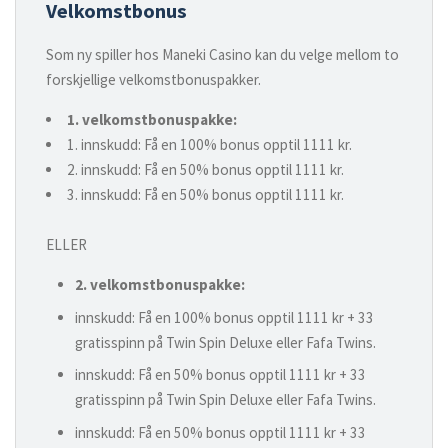
Velkomstbonus
Som ny spiller hos Maneki Casino kan du velge mellom to
forskjellige velkomstbonuspakker.
1. velkomstbonuspakke:
1. innskudd: Få en 100% bonus opptil 1111 kr.
2. innskudd: Få en 50% bonus opptil 1111 kr.
3. innskudd: Få en 50% bonus opptil 1111 kr.
ELLER
2. velkomstbonuspakke:
innskudd: Få en 100% bonus opptil 1111 kr + 33
gratisspinn på Twin Spin Deluxe eller Fafa Twins.
innskudd: Få en 50% bonus opptil 1111 kr + 33
gratisspinn på Twin Spin Deluxe eller Fafa Twins.
innskudd: Få en 50% bonus opptil 1111 kr + 33