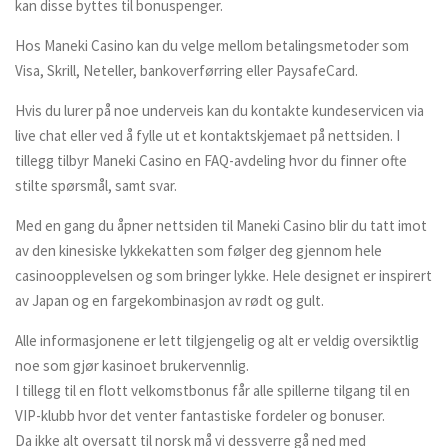
kan disse byttes til bonuspenger.
Hos Maneki Casino kan du velge mellom betalingsmetoder som
Visa, Skrill, Neteller, bankoverførring eller PaysafeCard.
Hvis du lurer på noe underveis kan du kontakte kundeservicen via
live chat eller ved å fylle ut et kontaktskjemaet på nettsiden. I
tillegg tilbyr Maneki Casino en FAQ-avdeling hvor du finner ofte
stilte spørsmål, samt svar.
Med en gang du åpner nettsiden til Maneki Casino blir du tatt imot
av den kinesiske lykkekatten som følger deg gjennom hele
casinoopplevelsen og som bringer lykke. Hele designet er inspirert
av Japan og en fargekombinasjon av rødt og gult.
Alle informasjonene er lett tilgjengelig og alt er veldig oversiktlig
noe som gjør kasinoet brukervennlig.
I tillegg til en flott velkomstbonus får alle spillerne tilgang til en
VIP-klubb hvor det venter fantastiske fordeler og bonuser.
Da ikke alt oversatt til norsk må vi dessverre gå ned med