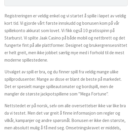
Registreringen er veldig enkel og vi startet å spille i løpet av veldig
kort tid. Vi gjorde vårt første innskudd og bonusen kom på vår
spillekonto akkurat som lovet. Vi fikk også 10 gratisspinn på
Starburst. Vi spilte Jaak Casino på både mobil og nettbrett og det
fungerte fint på alle plattformer. Designet og brukergrensesnittet
er helt greit, men ikke jobbet særlig mye med i forhold til de mest
moderne spillestedene.
Utvalget av spill er bra, og du finner spill fra veldig mange ulike
spillprodusenter. Mange av disse er blant de beste på markedet.
Det er spesielt mange spilleautomater og bordspill, men de
mangler de største jackpotspillene som "Mega Fortune".
Nettstedet er på norsk, selv om alle oversettelser ikke var like bra
da vi testet. Men det var greit å finne informasjon om regler og
vilkår, kampanjer og andre spørsmål. Bonusen er ikke den største,
men absolutt mulig å få med seg. Omsetningskravet er middels,