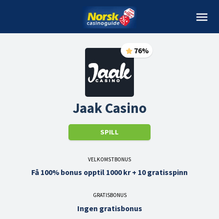
menu
76%
Jaak Casino
SPILL
VELKOMSTBONUS
Få 100% bonus opptil 1000 kr + 10 gratisspinn
GRATISBONUS
Ingen gratisbonus