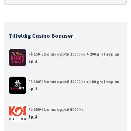
Tilfeldig Casino Bonuser
Få 150% bonus opptil 15000 kr + 200 gratisspinn
Spill
Få 100% bonus opptil 10000 kr + 100 gratisspinn
Spill
Få 100% bonus opptil 5000 kr
Spill