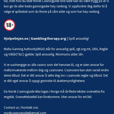
tar, men hvis du leser Norsk Casinoguide sine sider kan du være trygg på at vi
kun gir de aller beste gamingsider høy ranking. Vi oppfordrer deg derfor til å
velge et spillested som du finner på våre sider og som har høy ranking.
Hjelpelinjen.no
|
Gamblingtherapy.org
| Spill ansvarlig!
Malta Gaming Authority(MGA) står for ansvarlig spill, rgt.org.mt, GRA, Regler
og Vilkår(T&C) gjelder. Spill ansvarlig. Minimums alder 18+.
Vi er uavhengige av alle casino som det henvises til, og er uten ansvar for
mellomværende mellom deg og casinoene. Casinoene kan uten varsel endre
deres tilbud. Det er ditt ansvar å sette deg inn i casinoets regler og tilbud. Det
er ditt eget ansvar å oppgi gevinster til skattemyndighetene.
Da Norsk Casinoguide ikke lages i Norge må de fleste tekster oversettes fra
engelsk. Oversettelsesfeil kan forekomme. Uten ansvar for evt.feil.
Contact us / Kontakt oss:
norskcasinoguide@gmail.com