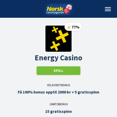
menu
77%
Energy Casino
SPILL
VELKOMSTBONUS
Få 100% bonus opptil 2000 kr + 5 gratisspinn
GRATISBONUS
15 gratisspinn