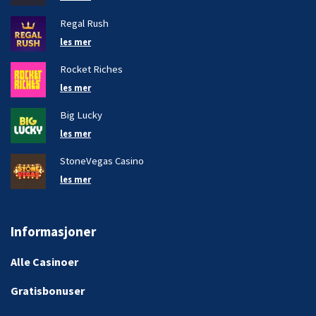
Regal Rush
les mer
Rocket Riches
les mer
Big Lucky
les mer
StoneVegas Casino
les mer
Informasjoner
Alle Casinoer
Gratisbonuser