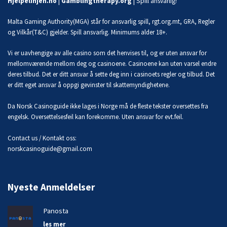
Hjelpelinjen.no
|
Gamblingtherapy.org
| Spill ansvarlig!
Malta Gaming Authority(MGA) står for ansvarlig spill, rgt.org.mt, GRA, Regler
og Vilkår(T&C) gjelder. Spill ansvarlig. Minimums alder 18+.
Vi er uavhengige av alle casino som det henvises til, og er uten ansvar for
mellomværende mellom deg og casinoene. Casinoene kan uten varsel endre
deres tilbud. Det er ditt ansvar å sette deg inn i casinoets regler og tilbud. Det
er ditt eget ansvar å oppgi gevinster til skattemyndighetene.
Da Norsk Casinoguide ikke lages i Norge må de fleste tekster oversettes fra
engelsk. Oversettelsesfeil kan forekomme. Uten ansvar for evt.feil.
Contact us / Kontakt oss:
norskcasinoguide@gmail.com
Nyeste Anmeldelser
Panosta
les mer