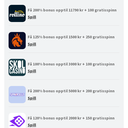
Få 200% bonus opptil 11790 kr + 100 gratisspinn
Spill
Få 125% bonus opptil 1500 kr + 250 gratisspinn
Spill
Få 100% bonus opptil 3000 kr + 100 gratisspinn
Spill
Få 200% bonus opptil 5000 kr + 200 gratisspinn
Spill
Få 120% bonus opptil 2000 kr + 150 gratisspinn
Spill