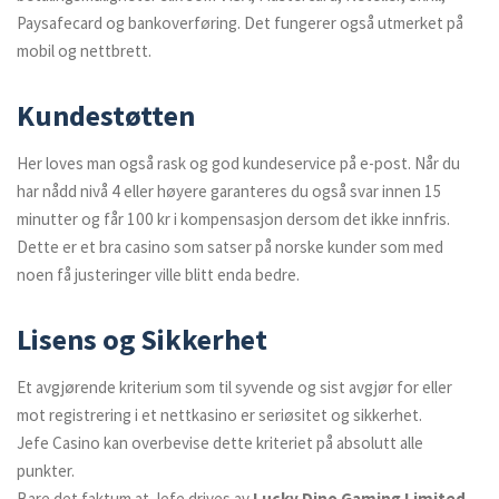
Paysafecard og bankoverføring. Det fungerer også utmerket på
mobil og nettbrett.
Kundestøtten
Her loves man også rask og god kundeservice på e-post. Når du
har nådd nivå 4 eller høyere garanteres du også svar innen 15
minutter og får 100 kr i kompensasjon dersom det ikke innfris.
Dette er et bra casino som satser på norske kunder som med
noen få justeringer ville blitt enda bedre.
Lisens og Sikkerhet
Et avgjørende kriterium som til syvende og sist avgjør for eller
mot registrering i et nettkasino er seriøsitet og sikkerhet.
Jefe Casino kan overbevise dette kriteriet på absolutt alle
punkter.
Bare det faktum at Jefe drives av
Lucky Dino Gaming Limited