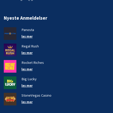
Nyeste Anmeldelser
Panosta
les mer
Regal Rush
les mer
Rocket Riches
les mer
Big Lucky
les mer
StoneVegas Casino
les mer