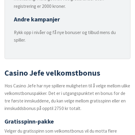
registrering er 2000 kroner.
Andre kampanjer
Rykk opp i nivåer og få nye bonuser og tilbud mens du
spiller.
Casino Jefe velkomstbonus
Hos Casino Jefe har nye spillere muligheten til å velge mellom ulike
velkomstbonuspakker. Det er i utgangspunktet en bonus for de
tre første innskuddene, du kan velge mellom gratisspinn eller en
innskuddsbonus på opptil 2750 kr totalt.
Gratisspinn-pakke
Velger du gratisspinn som velkomstbonus vil du motta flere