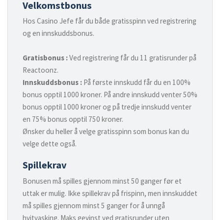
Velkomstbonus
Hos Casino Jefe får du både gratisspinn ved registrering
og en innskuddsbonus.
Gratisbonus :
Ved registrering får du 11 gratisrunder på
Reactoonz.
Innskuddsbonus :
På første innskudd får du en 100%
bonus opptil 1000 kroner. På andre innskudd venter 50%
bonus opptil 1000 kroner og på tredje innskudd venter
en 75% bonus opptil 750 kroner.
Ønsker du heller å velge gratisspinn som bonus kan du
velge dette også.
Spillekrav
Bonusen må spilles gjennom minst 50 ganger før et
uttak er mulig. Ikke spillekrav på frispinn, men innskuddet
må spilles gjennom minst 5 ganger for å unngå
hvitvasking. Maks gevinst ved gratisrunder uten