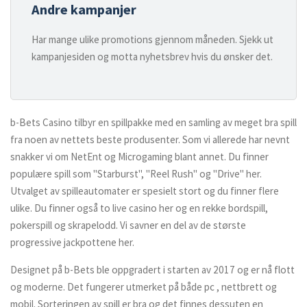
Andre kampanjer
Har mange ulike promotions gjennom måneden. Sjekk ut
kampanjesiden og motta nyhetsbrev hvis du ønsker det.
b-Bets Casino tilbyr en spillpakke med en samling av meget bra spill
fra noen av nettets beste produsenter. Som vi allerede har nevnt
snakker vi om NetEnt og Microgaming blant annet. Du finner
populære spill som "Starburst", "Reel Rush" og "Drive" her.
Utvalget av spilleautomater er spesielt stort og du finner flere
ulike. Du finner også to live casino her og en rekke bordspill,
pokerspill og skrapelodd. Vi savner en del av de største
progressive jackpottene her.
Designet på b-Bets ble oppgradert i starten av 2017 og er nå flott
og moderne. Det fungerer utmerket på både pc , nettbrett og
mobil. Sorteringen av spill er bra og det finnes dessuten en