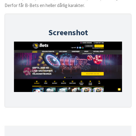
Derfor får B-Bets en heller dårlig karakter.
Screenshot