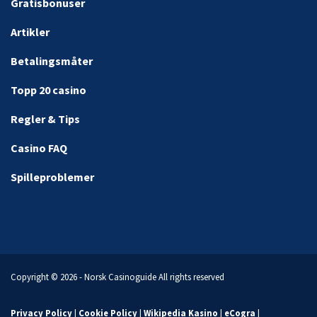
Gratisbonuser
Artikler
Betalingsmåter
Topp 20 casino
Regler & Tips
Casino FAQ
Spilleproblemer
Copyright © 2026 - Norsk Casinoguide All rights reserved
Privacy Policy
|
Cookie Policy
|
Wikipedia Kasino
|
eCogra
|