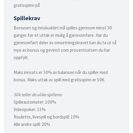
gratisspinn på
Spillekrav
Bonusen og innskuddet må spilles gjennom minst 30
ganger før et uttak er mulig å gjennomføre. Har du
gjennomført deler av omsetningskravet kan du ta ut så
mye av bonus og gevinst som prosentsatsen du har
oppfylt.
Maks innsats er 30% av balansen når du spiller med
bonus. Maks uttak av spill med gratisspinn er 50€.
Slik teller de ulike spillene:
Spilleautomater: 100%
Videopoker: 15%
Roulette, livespill og bordspill: 10%
Alle andre spill: 20%