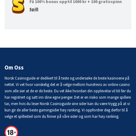
Få 100% bonus opptil 1000 kr + 100 gratisspinn
Spill
Om Oss
Norsk Casinoguide er dedikert til å teste og undersøke de beste kasinoene på
nettet. Vi vet hvor vanskelig det er å velge mellom hundrevis av online casino
som alle sier at de er de beste. Du vet ikke hvordan din opplevelse vil bli før du
har registrert og satt inn dine egne penger. Det er en risiko som mange spillere
tar, men hvis du leser Norsk Casinoguide sine sider kan du være trygg på at vi
kun gir de aller beste gamingsider høy ranking. Vi oppfordrer deg derfor til å
velge et spillested som du finner på våre sider og som har høy ranking.