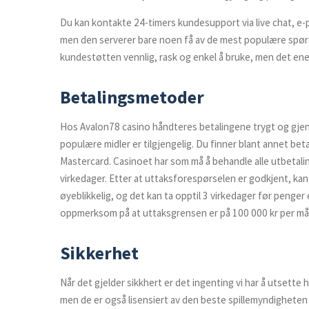
Du kan kontakte 24-timers kundesupport via live chat, e
men den serverer bare noen få av de mest populære spørs
kundestøtten vennlig, rask og enkel å bruke, men det en
Betalingsmetoder
Hos Avalon78 casino håndteres betalingene trygt og gjen
populære midler er tilgjengelig. Du finner blant annet be
Mastercard. Casinoet har som må å behandle alle utbetali
virkedager. Etter at uttaksforespørselen er godkjent, k
øyeblikkelig, og det kan ta opptil 3 virkedager før penger
oppmerksom på at uttaksgrensen er på 100 000 kr per m
Sikkerhet
Når det gjelder sikkhert er det ingenting vi har å utsette
men de er også lisensiert av den beste spillemyndigheten