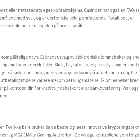
-post eller nettstedets eget kontaktskjema. Casinoet har også en FAQ-s
målene med svar, og er derfor ikke veldig omfattende. Totalt sett er
este problemet er mangelen på norsk språk.
nom pålitelige navn. Et bredt utvalg av elektroniske lommebøker og an
talingsmetoder som Neteller, Skrill, Paysafecard og Trustly sammen med 
nger så raskt som mulig, men vær oppmerksom på at det kan tra opptil 3
an utbetalingstidene variere mellom betalingsmåtene. E-lommebøker kred
 er på kontoen din for kreditt- / debetkort eller bankoverføring. Vær ogs
åned.
 her. For ikke bare bruker de de beste og mest innovative krypteringstek
 nemlig MGA ( Malta Gaming Authority). De vanlige kontrollene som følg