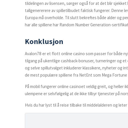
tildelingen av lisensen, sørger også for at det blir sjekket
tallgenererere av spilletilbudet faktisk fungerer. Denne 
Europa må overholde. Til slutt bekreftes både alder og perso
har alle spillene har Random Number Generation-sertifikate
Konklusjon
Avalon78 er et flott online casino som passer for både n
tilgang på ukentlige cashback-bonuser, turneringer og et eg
og selve spillutvalget inkluderer klassikere, nyheter og in
de mest populære spillene fra NetEnt som Mega Fortune 
På mobil fungerer online casinoet veldig greit, og heller i
ulempene er selvfølgelig at de ikke tilbyr tjenester på nor
Hvis du har lyst til å reise tilbake til middelalderen og let