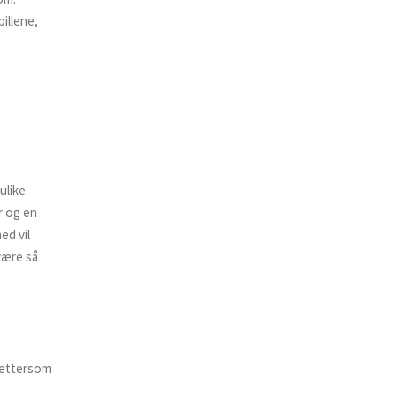
pillene,
ulike
r og en
ed vil
være så
, ettersom