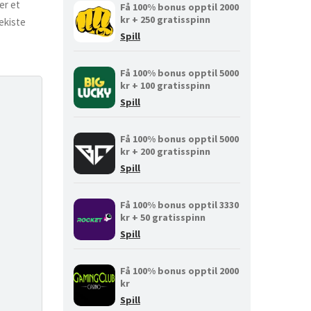
er et
Få 100% bonus opptil 2000
kr + 250 gratisspinn
ekiste
Spill
Få 100% bonus opptil 5000
kr + 100 gratisspinn
Spill
Få 100% bonus opptil 5000
kr + 200 gratisspinn
Spill
Få 100% bonus opptil 3330
kr + 50 gratisspinn
Spill
Få 100% bonus opptil 2000
kr
Spill