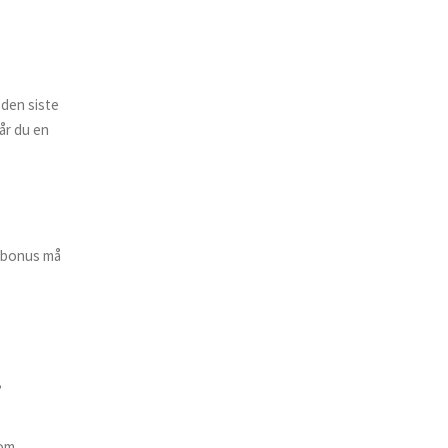
 den siste
år du en
n bonus må
,
lom.