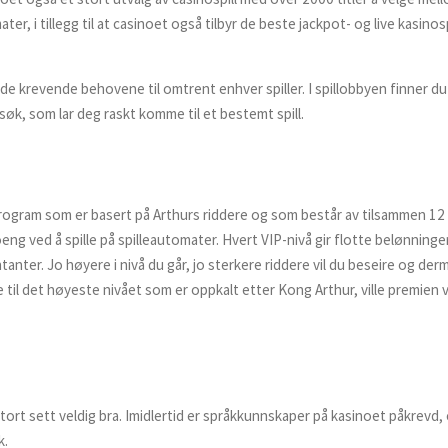
ter, i tillegg til at casinoet også tilbyr de beste jackpot- og live kasinos
de krevende behovene til omtrent enhver spiller. I spillobbyen finner du
søk, som lar deg raskt komme til et bestemt spill.
program som er basert på Arthurs riddere og som består av tilsammen 12 
oeng ved å spille på spilleautomater. Hvert VIP-nivå gir flotte belønninge
nter. Jo høyere i nivå du går, jo sterkere riddere vil du beseire og derm
 til det høyeste nivået som er oppkalt etter Kong Arthur, ville premien 
tort sett veldig bra. Imidlertid er språkkunnskaper på kasinoet påkrevd
k.