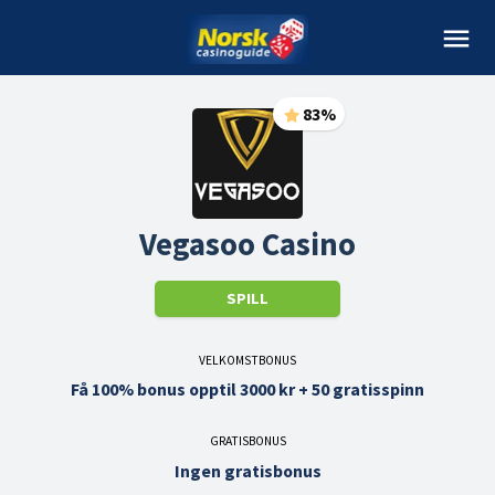
menu
83%
Vegasoo Casino
SPILL
VELKOMSTBONUS
Få 100% bonus opptil 3000 kr + 50 gratisspinn
GRATISBONUS
Ingen gratisbonus