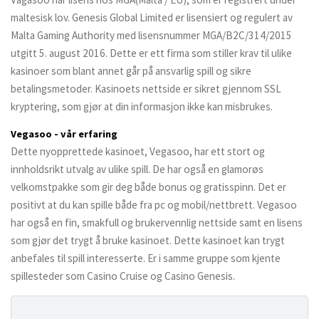
maltesisk lov. Genesis Global Limited er lisensiert og regulert av
Malta Gaming Authority med lisensnummer MGA/B2C/314/2015
utgitt 5. august 2016. Dette er ett firma som stiller krav til ulike
kasinoer som blant annet går på ansvarlig spill og sikre
betalingsmetoder. Kasinoets nettside er sikret gjennom SSL
kryptering, som gjør at din informasjon ikke kan misbrukes.
Vegasoo - vår erfaring
Dette nyopprettede kasinoet, Vegasoo, har ett stort og
innholdsrikt utvalg av ulike spill. De har også en glamorøs
velkomstpakke som gir deg både bonus og gratisspinn. Det er
positivt at du kan spille både fra pc og mobil/nettbrett. Vegasoo
har også en fin, smakfull og brukervennlig nettside samt en lisens
som gjør det trygt å bruke kasinoet. Dette kasinoet kan trygt
anbefales til spill interesserte. Er i samme gruppe som kjente
spillesteder som Casino Cruise og Casino Genesis.