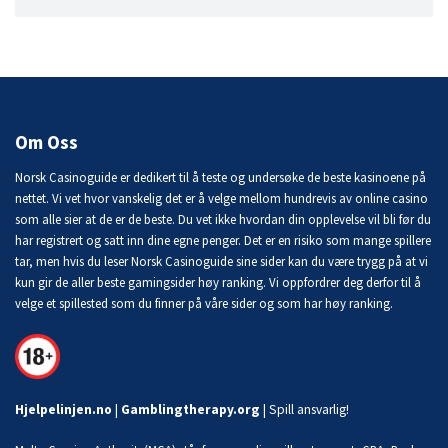
Om Oss
Norsk Casinoguide er dedikert til å teste og undersøke de beste kasinoene på
nettet. Vi vet hvor vanskelig det er å velge mellom hundrevis av online casino
som alle sier at de er de beste. Du vet ikke hvordan din opplevelse vil bli før du
har registrert og satt inn dine egne penger. Det er en risiko som mange spillere
tar, men hvis du leser Norsk Casinoguide sine sider kan du være trygg på at vi
kun gir de aller beste gamingsider høy ranking. Vi oppfordrer deg derfor til å
velge et spillested som du finner på våre sider og som har høy ranking.
Hjelpelinjen.no
|
Gamblingtherapy.org
| Spill ansvarlig!