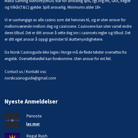
Malta Gaming Authority(MGA) står for ansvarlig spill, rgt.org.mt, GRA, Regler
og Vilkår(T&C) gjelder. Spill ansvarlig. Minimums alder 18+.
Vi er uavhengige av alle casino som det henvises til, og er uten ansvar for
mellomværende mellom deg og casinoene. Casinoene kan uten varsel endre
deres tilbud. Det er ditt ansvar å sette deg inn i casinoets regler og tilbud. Det
er ditt eget ansvar å oppgi gevinster til skattemyndighetene.
Da Norsk Casinoguide ikke lages i Norge må de fleste tekster oversettes fra
engelsk. Oversettelsesfeil kan forekomme. Uten ansvar for evt.feil.
Contact us / Kontakt oss:
norskcasinoguide@gmail.com
Nyeste Anmeldelser
Panosta
les mer
Regal Rush