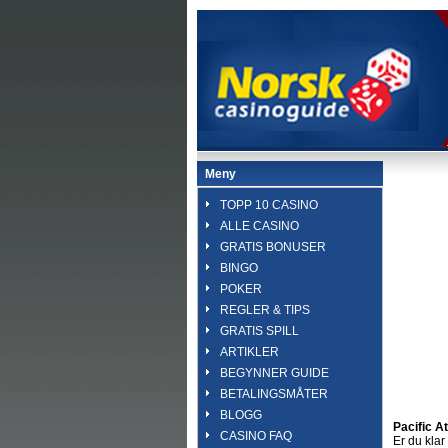
Meny
TOPP 10 CASINO
ALLE CASINO
GRATIS BONUSER
BINGO
POKER
REGLER & TIPS
GRATIS SPILL
ARTIKLER
BEGYNNER GUIDE
BETALINGSMÅTER
BLOGG
Pacific A
CASINO FAQ
Er du klar