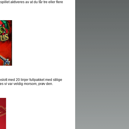
llet aktiveres av at du får tre eller flere
oslott med 20 linjer fullpakket med stilige
nes vi var veldig morsom, prøv den.