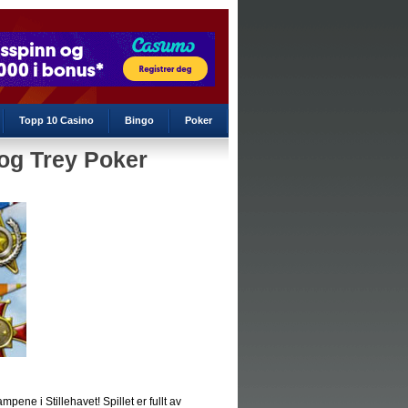
Topp 10 Casino
Bingo
Poker
 og Trey Poker
mpene i Stillehavet! Spillet er fullt av