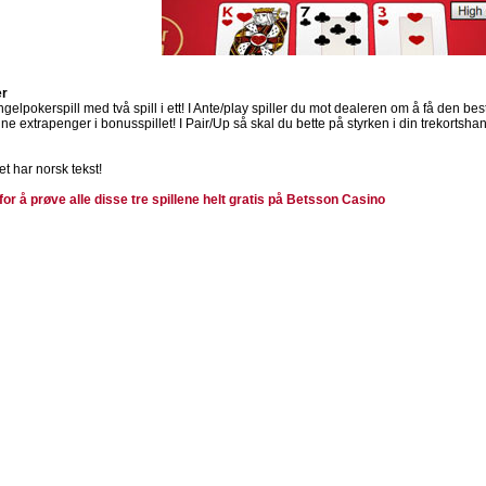
er
ingelpokerspill med två spill i ett! I Ante/play spiller du mot dealeren om å få den 
ne extrapenger i bonusspillet! I Pair/Up så skal du bette på styrken i din trekortsha
et har norsk tekst!
for å prøve alle disse tre spillene helt gratis på Betsson Casino