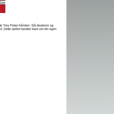
beste Trey Poker-hånden. Slå dealeren og
nd. Dette spillet handler bare om din egen