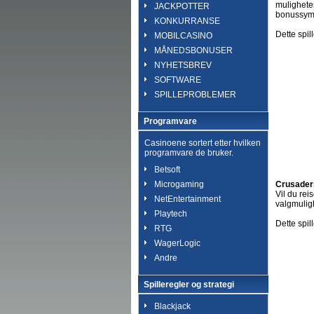
muligheter
JACKPOTTER
bonussymb
KONKURRANSE
Dette spill
MOBILCASINO
MÅNEDSBONUSER
NYHETSBREV
SOFTWARE
SPILLEPROBLEMER
Programvare
Casinoene sortert etter hvilken
programvare de bruker.
Betsoft
Microgaming
Crusaders
Vil du rei
NetEntertainment
valgmuligh
Playtech
Dette spill
RTG
WagerLogic
Andre
Spilleregler og strategi
Blackjack